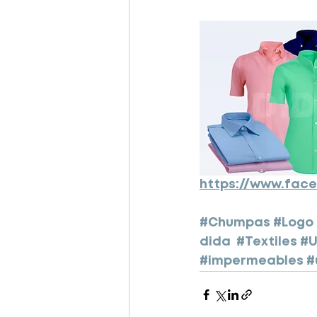
https://www.fac
#Chumpas
#Logo
dida
#Textiles
#U
#impermeables
#