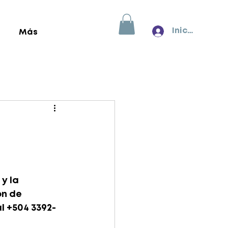
Inicia sesión
Más
y la 
n de 
l +504 3392-