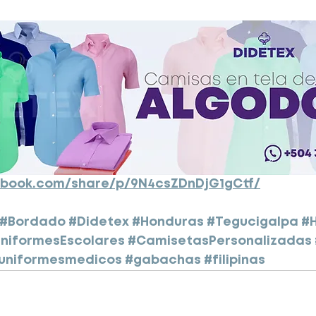
ebook.com/share/p/9N4csZDnDjG1gCtf/
#Bordado
#Didetex
#Honduras
#Tegucigalpa
#
niformesEscolares
#CamisetasPersonalizadas
uniformesmedicos
#gabachas
#filipinas