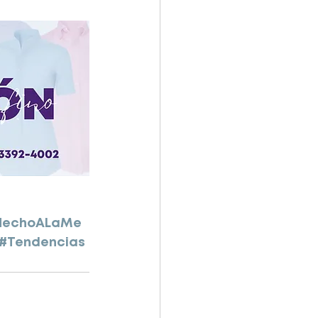
HechoALaMe
#Tendencias