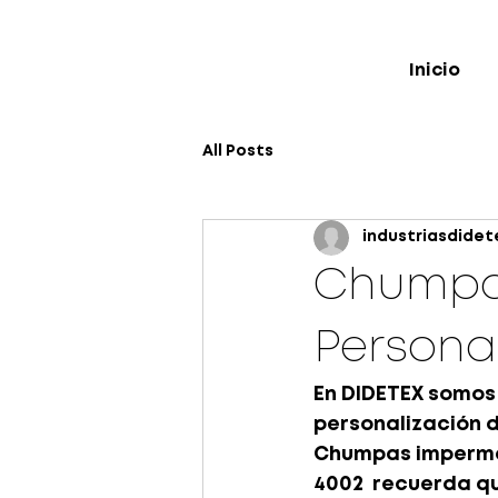
Inicio
All Posts
industriasdidet
Chumpa
Persona
En DIDETEX somos 
personalización 
Chumpas impermeab
4002  recuerda qu