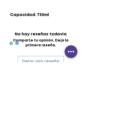
Capacidad: 750ml
No hay reseñas todavía
Comparte tu opinión. Deja la
primera reseña.
Dejar una reseña
UNIFORMES - BORDADO -
INDUMENTARIA - SERIGRAF
Í
A -
ROTULACI
Ó
N
industriasdidetex@yahoo.co
m