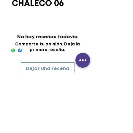
CHALECO 06
No hay reseñas todavía
Comparte tu opinión. Deja la
primera reseña.
Dejar una reseña
UNIFORMES - BORDADO -
INDUMENTARIA - SERIGRAF
Í
A -
ROTULACI
Ó
N
industriasdidetex@yahoo.co
m