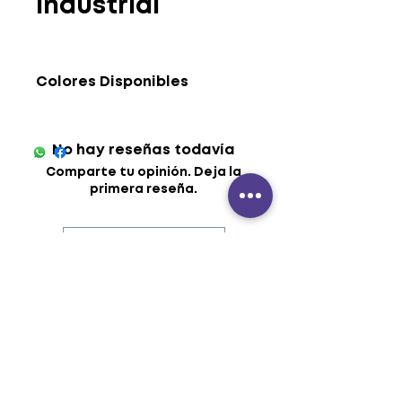
industrial
Colores Disponibles
No hay reseñas todavía
Comparte tu opinión. Deja la
primera reseña.
Dejar una reseña
UNIFORMES - BORDADO -
INDUMENTARIA - SERIGRAF
Í
A -
ROTULACI
Ó
N
industriasdidetex@yahoo.co
m